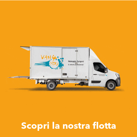
×
CHIAMAMI!
Hai bisogno di aiuto?
Parla con un nostro operatore.
Verrai chiamato gratuitamente quanto prima in
orario d'ufficio.
Lascia il tuo numero di telefono *
Indica la sede di noleggio *
Scopri la nostra flotta
×