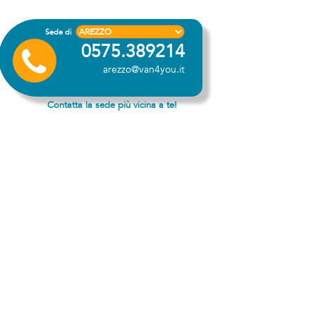
Sede di
0575.389214
arezzo@van4you.it
Contatta la sede più vicina a te!