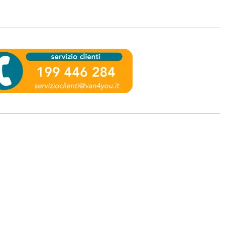
Ai sensi del Regolamento Europeo sulla
Protezione dei Dati n. 2016/679 e sulla base del
punto 4.I.a dell'
acconsento al
informativa privacy
trattamento dei miei dati personali da parte di
VAN4YOU S.r.l. con finalità di ricontatto al fine di
ricevere le informazioni commerciali richieste.*
* campi obbligatori