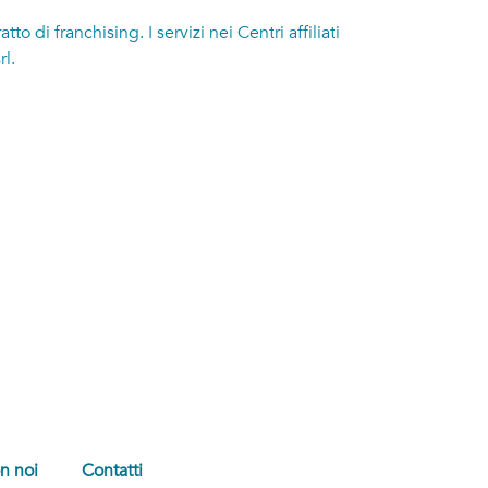
di franchising. I servizi nei Centri affiliati
l.
×
CHIAMAMI!
Hai bisogno di aiuto?
Parla con un nostro operatore.
Verrai chiamato gratuitamente quanto
prima in orario d'ufficio.
Lascia il tuo numero di telefono *
Indica la sede di noleggio *
n noi
Contatti