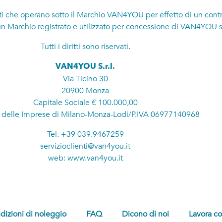
he operano sotto il Marchio VAN4YOU per effetto di un contratto 
 Marchio registrato e utilizzato per concessione di VAN4YOU sr
Tutti i diritti sono riservati.
VAN4YOU S.r.l.
Via Ticino 30
20900 Monza
Capitale Sociale € 100.000,00
o delle Imprese di Milano-Monza-Lodi/P.IVA 06977140968
Tel.
+39 039.9467259
servizioclienti@van4you.it
web:
www.van4you.it
dizioni di noleggio
FAQ
Dicono di noi
Lavora co