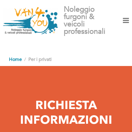
Noleggio
furgoni &
veicoli
professionali
Home
Per i privati
RICHIESTA
INFORMAZIONI