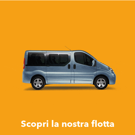
×
CHIAMAMI!
Hai bisogno di aiuto?
Parla con un nostro operatore.
Verrai chiamato gratuitamente quanto prima in
orario d'ufficio.
Lascia il tuo numero di telefono *
Indica la sede di noleggio *
Scopri la nostra flotta
×